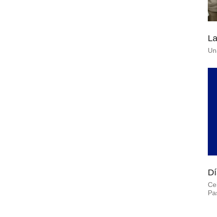
La
Una
Dí
Ce
Pa