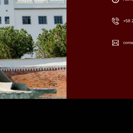
+58 
conse