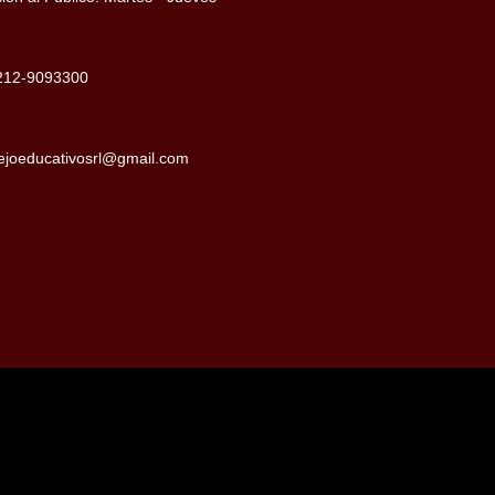
212-9093300
joeducativosrl@gmail.com